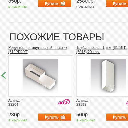
850р.
25800р.
в наличии
под заказ
ПОХОЖИЕ ТОВАРЫ
Редуктор прямоугольный пластик
Труба плоская 1,5 м (612ВП1,
(612РП20П)
(6015) 20 кор.
Артикул:
Артикул:
23204
23198
230р.
500р.
в наличии
в наличии