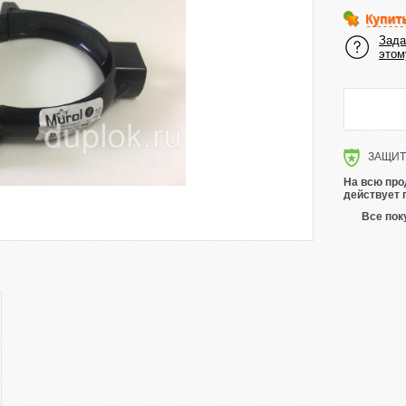
Зада
этом
ЗАЩИТА
На всю про
действует 
Все пок