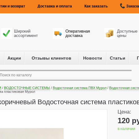
тии и возврат
Доставка и оплата
Как заказать
Заказа
Широкий
Оперативная
Доступные
ассортимент
доставка
цены
Акции
Отзывы клиентов
Новости
Статьи
И
/
ВОДОСТОЧНЫЕ СИСТЕМЫ
/
Водосточная система ПВХ Мурол
/
Водосточная сист
ма пластиковая Мурол
коричневый Водосточная система пластико
Цена:
120
ру
в наличии