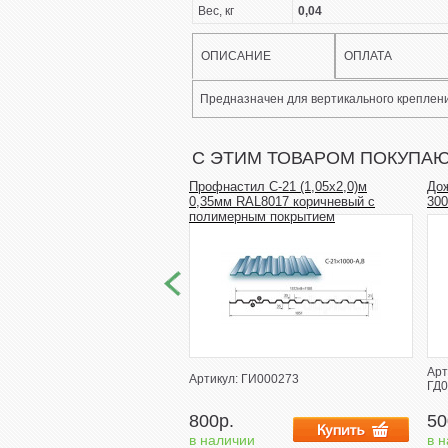
Вес, кг
0,04
ОПИСАНИЕ
ОПЛАТА
Предназначен для вертикального креплени
С ЭТИМ ТОВАРОМ ПОКУПА
Профнастил С-21 (1,05х2,0)м
До
0,35мм RAL8017 коричневый с
300
полимерным покрытием
Арт
Артикул: ГИ000273
ГД0
800р.
50
в наличии
в 