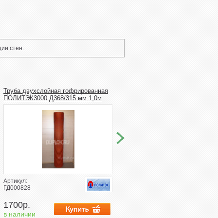
ии стен.
Труба двухслойная гофрированная
Труба пластиковая 200/4,5/1000
ПОЛИТЭК3000 Д368/315 мм 1,0м
ПВХ наружная канализация
Артикул:
Артикул:
ГД000828
14303
1700р.
650р.
в наличии
в наличии