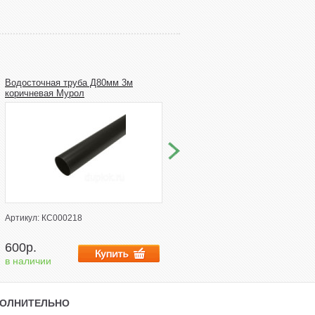
Водосточная труба Д80мм 3м
Колено соединения трубы
коричневая Мурол
коричневый Водосточная систем
пластиковая Мурол
Артикул: КС000218
Артикул: 5298
600р.
200р.
в наличии
в наличии
ОЛНИТЕЛЬНО