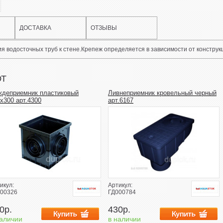
ДОСТАВКА
ОТЗЫВЫ
я водосточных труб к стене.Крепеж определяется в зависимости от конструкц
ЮТ
ждеприемник пластиковый
Ливнеприемник кровельный черный
х300 арт.4300
арт.6167
икул:
Артикул:
00326
ГД000784
0р.
430р.
наличии
в наличии