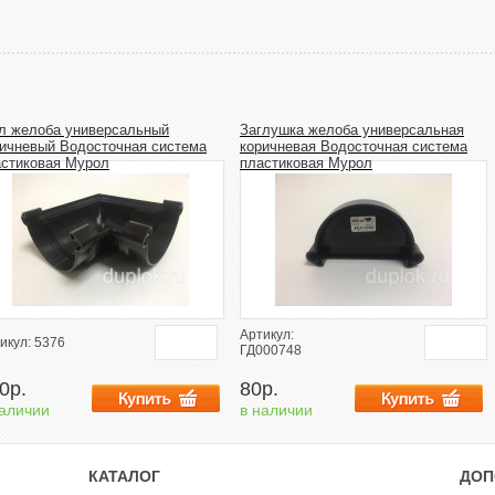
л желоба универсальный
Заглушка желоба универсальная
ичневый Водосточная система
коричневая Водосточная система
астиковая Мурол
пластиковая Мурол
Артикул:
икул: 5376
ГД000748
0р.
80р.
наличии
в наличии
КАТАЛОГ
ДОП