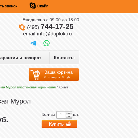
ть звонок
Скайп
Ежедневно c 09:00 до 18:00
744-17-25
(495)
email:info@duplok.ru
Гарантии и возврат
Контакты
Ваша корзина
0
товаров
0
руб
ема Мурол пластиковая коричневая
/ Хомут
вая Мурол
Кол-во
шт.
б.