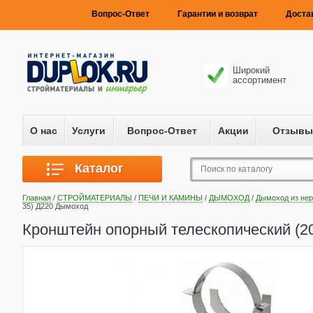
Вопрос-Ответ
Гарантии и возврат
Доста
Широкий
ассортимент
О нас
Услуги
Вопрос-Ответ
Акции
Отзывы
Каталог
Главная
/
СТРОЙМАТЕРИАЛЫ
/
ПЕЧИ И КАМИНЫ
/
ДЫМОХОД
/
Дымоход из не
35) Д220 Дымоход
Кронштейн опорный телескопический (2