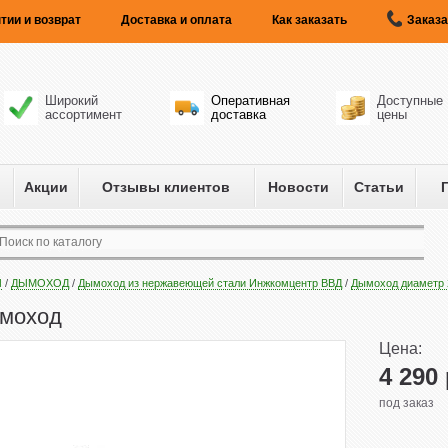
тии и возврат
Доставка и оплата
Как заказать
Заказа
Широкий
Оперативная
Доступные
ассортимент
доставка
цены
Акции
Отзывы клиентов
Новости
Статьи
Ы
/
ДЫМОХОД
/
Дымоход из нержавеющей стали Инжкомцентр ВВД
/
Дымоход диаметр 
ымоход
Цена:
4 290
под заказ