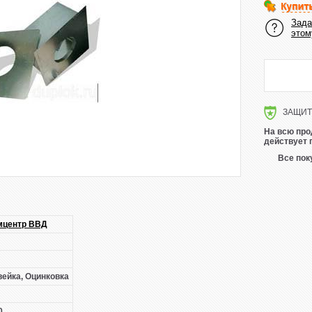
Зада
этом
ЗАЩИТА
На всю про
действует 
Все пок
мцентр ВВД
ейка, Оцинковка
0