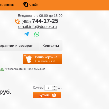
ть звонок
Скайп
Ежедневно c 09:00 до 18:00
744-17-25
(495)
email:info@duplok.ru
Гарантии и возврат
Контакты
Ваша корзина
0
товаров
0
руб
200
/ Разделка стены (300) Дымоход
Кол-во
шт.
руб.