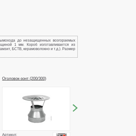
дымохода до незащищенных возгораемых
лщиной 1 мм. Короб изготавливается из
зит, БСТВ, керамоволокно и т.д.). Размер
Оголовок-зонт (200/300)
Сэндвич-отвод нержавейка (200/
90* 1 мм Дымоход
Артикул:
Артикул: