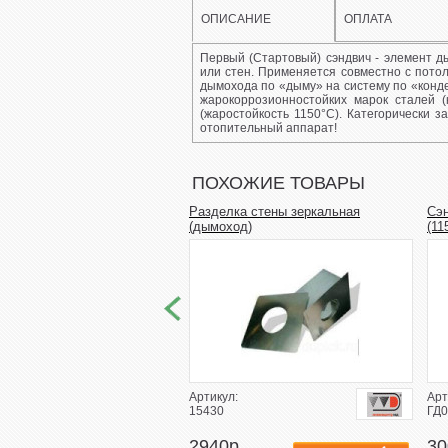
ОПИСАНИЕ
ОПЛАТА
Первый (Стартовый) сэндвич - элемент 
или стен. Применяется совместно с пото
дымохода по «дыму» на систему по «конде
жарокоррозионностойких марок сталей (
(жаростойкость 1150°С). Категорически 
отопительный аппарат!
ПОХОЖИЕ ТОВАРЫ
Разделка стены зеркальная
Сэн
(дымоход)
(11
Артикул:
Арт
15430
ГД0
2940р.
30