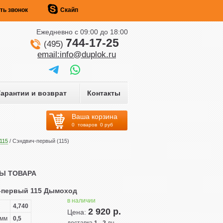
ть звонок
Скайп
Ежедневно c 09:00 до 18:00
744-17-25
(495)
email:info@duplok.ru
Гарантии и возврат
Контакты
Ваша корзина
0
товаров
0
руб
115
/ Сэндвич-первый (115)
Ы ТОВАРА
-первый 115 Дымоход
в наличии
4,740
2 920 р.
Цена:
 мм
0,5