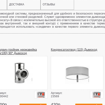
ДОСТАВКА
ОТЗЫВЫ
дымоходной системы, предназначенный для удобного и безопасного пересе
лочной или стеновой разделкой. Служит одновременно элементом дымоход
нсату».В связи с исключительно высокой его ответственностью в структуре д
как внутренний, так и внешний контур) с применением в качестве тер
запрещается использовать «сэндвичи» в качестве первого элемента дымохо
двич-тройник нержавейка
Конденсатоотвод (115) Дымоход
5/180) 90* Дымоход
икул:
Артикул:
00442
23569
00р.
420р.